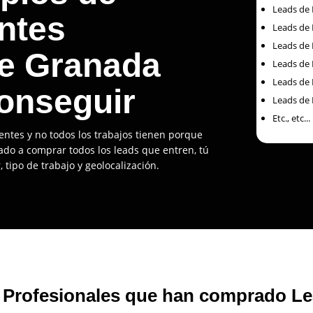
Leads de 
ntes
Leads de 
Leads de 
de Granada
Leads de 
Leads de 
onseguir
Leads de 
Etc., etc...
entes y no todos los trabajos tienen porque
gado a comprar todos los leads que entren, tú
, tipo de trabajo y geolocalización.
 Profesionales que han comprado L