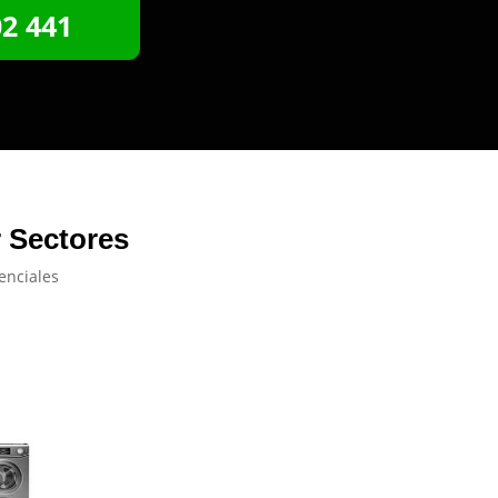
02 441
r Sectores
enciales