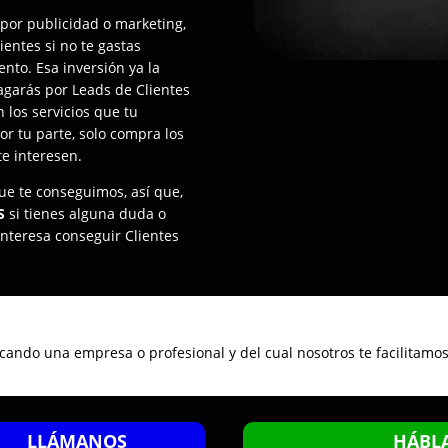
 por publicidad o marketing,
ientes si no te gastas
nto. Esa inversión ya la
agarás por Leads de Clientes
 los servicios que tu
or tu parte, solo compra los
te interesen.
ue te conseguimos, así que,
S
si tienes alguna duda o
interesa conseguir Clientes
cando una empresa o profesional y del cual nosotros te facilitamos
LLÁMANOS
HÁBL