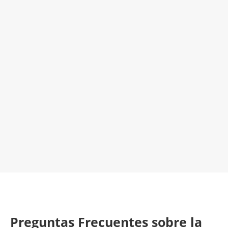
Venta de Avisos de Reparación de
Electrodomésticos
¡Será un placer ayudarte!
LLAMA 616 902 441
Contacta con nosotros
Preguntas Frecuentes sobre la