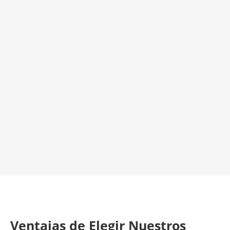
Venta de Avisos de Reparación de
Electrodomésticos
¡Será un placer ayudarte!
LLAMA 616 902 441
Contacta con nosotros
Ventajas de Elegir Nuestros