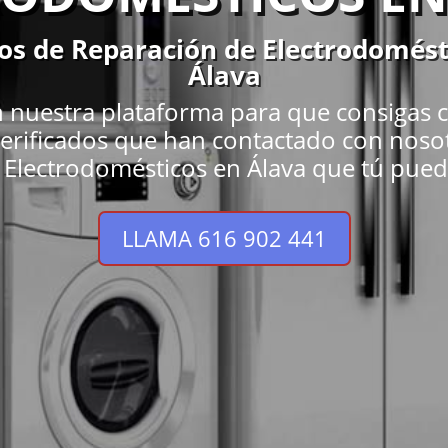
os de Reparación de Electrodomés
Álava
 nuestra plataforma para que consigas cl
y verificados que han contactado con noso
Electrodomésticos en Álava que tú puede
LLAMA 616 902 441