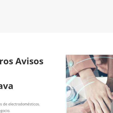
Venta de Avisos de Reparación
LLAMA 61
de Electrodomésticos
¡Será un placer ayudarte!
ros Avisos
ava
os de electrodomésticos.
gocio.