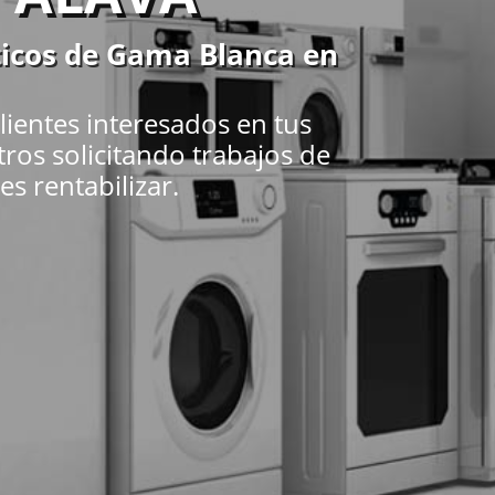
ticos de Gama Blanca en
ientes interesados en tus
tros solicitando trabajos de
s rentabilizar.